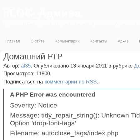
bLOG_Админа
Единственный вирус, с которым не может справиться Админ, это 
Главная
О сайте
Комментарии
Контакты
Архив
Домашний FTP
Автор:
al35
.
Опубликовано 13 января 2011
в рубрике
Д
Просмотров: 11800.
.
Подписаться на
комментарии по RSS
A PHP Error was encountered
Severity: Notice
Message: tidy_repair_string(): Unknown Tid
Option 'drop-font-tags'
Filename: autoclose_tags/index.php