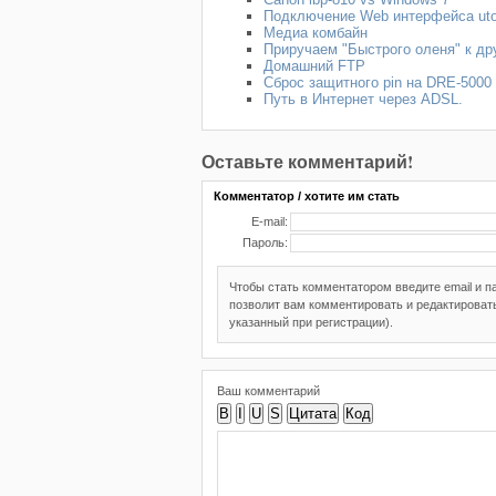
Подключение Web интерфейса uto
Медиа комбайн
Приручаем "Быстрого оленя" к др
Домашний FTP
Сброс защитного pin на DRE-5000
Путь в Интернет через ADSL.
Оставьте комментарий!
Комментатор / хотите им стать
E-mail:
Пароль:
Чтобы стать комментатором введите email и 
позволит вам комментировать и редактировать
указанный при регистрации).
Ваш комментарий
B
I
U
S
Цитата
Код