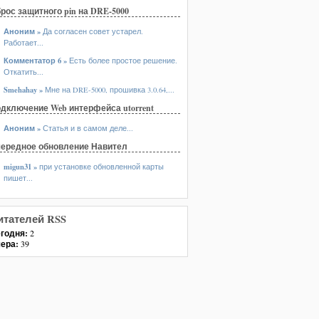
рос защитного pin на DRE-5000
Аноним »
Да согласен совет устарел.
Работает...
Комментатор 6 »
Есть более простое решение.
Откатить...
Smehahay »
Мне на DRE-5000, прошивка 3.0.64,...
дключение Web интерфейса utorrent
Аноним »
Статья и в самом деле...
ередное обновление Навител
migun31 »
при установке обновленной карты
пишет...
итателей RSS
годня:
2
ера:
39