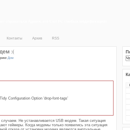
ет справиться Админ, это User PC (любых модификаций)
Контакты
Архив
RSS
ем :(
П
брике
Дом
К
idy Configuration Option 'drop-font-tags'
м случаем. Не устанавливается USB модем. Такая ситуация
дают геймеры. Когда модемы только появились эта ситуация
ной отказа от установки модема являются виртуальные