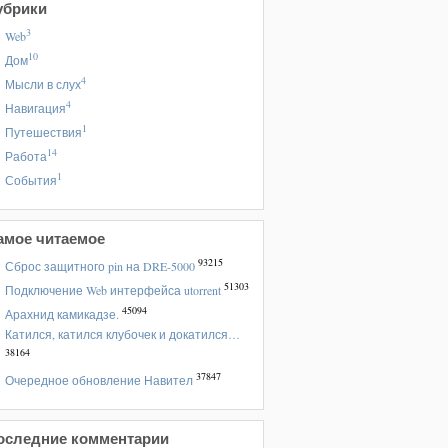
убрики
3
Web
10
Дом
4
Мысли в слух
4
Навигация
1
Путешествия
14
Работа
1
События
амое читаемое
93215
Сброс защитного pin на DRE-5000
51303
Подключение Web интерфейса utorrent
45094
Арахнид камикадзе.
Катился, катился клубочек и докатился…
38164
37847
Очередное обновление Навител
оследние комментарии