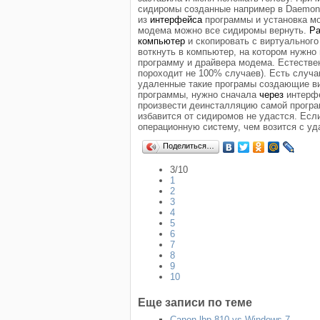
сидиромы созданные например в Daemon 
из
интерфейса
программы и установка мо
модема можно все сидиромы вернуть.
Ра
компьютер
и скопировать с виртуальног
воткнуть в компьютер, на котором нужн
программу и драйвера модема. Естестве
пороходит не 100% случаев). Есть случа
удаленные такие програмы создающие ви
программы, нужно сначала
через
интерфе
произвести деинсталляцию самой програ
избавится от сидиромов не удастся. Есл
операционную систему, чем возится с у
Поделиться…
3/10
1
2
3
4
5
6
7
8
9
10
Еще записи по теме
Canon lbp-810 vs Windows 7