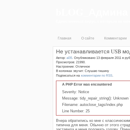
bLOG_Админа
Единственный вирус, с которым не мож
Главная
О сайте
Комментарии
Не устанавливается USB мод
Автор:
al35
.
Опубликовано 13 февраля 2011
в ру
Просмотров: 21990.
Настроение: Отличное
В колонках звучит: Слушаю тишину
.
Подписаться на
комментарии по RSS
A PHP Error was encountered
Severity: Notice
Message: tidy_repair_string(): Unknown T
Filename: autoclose_tags/index.php
Line Number: 25
Вчера обратились ко мне с классически
типична для меня. Обычно от этого стра
заставила и меня поломать голову.
Причи