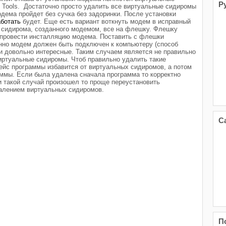
Р
Tools. Достаточно просто удалить все виртуальные сидиромы
дема пройдет без сучка без задоринки. После установки
ботать
будет. Еще есть вариант воткнуть модем в исправный
о сидирома, созданного модемом, все на флешку. Флешку
о провести инсталляцию модема. Поставить с флешки
нно модем должен быть подключен к компьютеру (способ
и довольно интересные. Таким случаем является не правильно
ртуальные сидиромы. Чтоб правильно удалить такие
йс программы избавится от виртуальных сидиромов, а потом
ммы. Если была удалена сначала программа то корректно
и такой случай произошел то проще переустановить
далением виртуальных сидиромов.
С
П