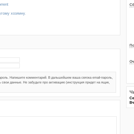
rrent
Сб
угому хозяину.
По
Оч
пароль. Напишите комментарий. В дальшейшем ваша связка email-пароль,
 свои данные. Не забудьте про активацию (инструкция придет на ящик,
Ч
Се
Вч