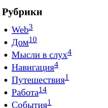
Рубрики
3
Web
10
Дом
4
Мысли в слух
4
Навигация
1
Путешествия
14
Работа
1
События